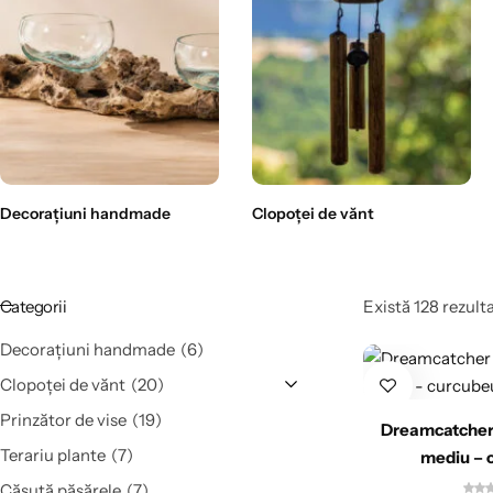
Decorațiuni handmade
Clopoței de vănt
Categorii
Există 128 rezulta
Decorațiuni handmade
6
Clopoței de vănt
20
Prinzător de vise
19
Dreamcatcher 
Terariu plante
7
mediu – 
Căsuță păsărele
7