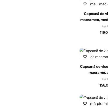
Capcană de vi
macrameu, medi
119,
Capcană de vise
macramé, a
158,