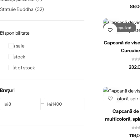
86,
Statuie Buddha
32
Stoc epuizat
Disponibilitate
Capcană de vise
On sale
Curcube
In stock
232,
Out of stock
Prețuri
lei
lei
Capcană de 
multicoloră, sp
119,