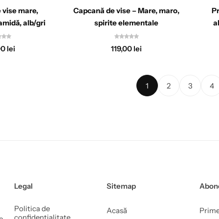
 vise mare,
Capcană de vise – Mare, maro,
Pr
midă, alb/gri
spirite elementale
a
00
lei
119,00
lei
1
2
3
4
Legal
Sitemap
Abone
Politica de
Acasă
Prime
confidențialitate
e,