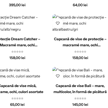
395,00
lei
64,00
lei
tecție Dream Catcher –
Capcană de vise de protecție –
Macramé mare, ochi
macramé mare, ochi
albastru/alb/negru
alb/albastru/gri
158,00
lei
158,00
lei
Capcană de vise mică,
Capcană de vise Bali – mare,
me, ochi, culori asortate
multicolor, în formă de picătură
65,00
lei
145,00
lei