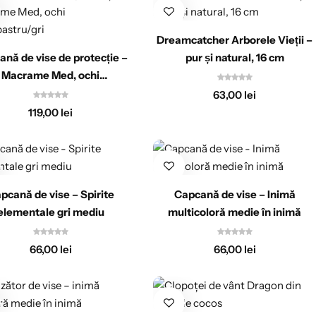
Dreamcatcher Arborele Vieții –
nă de vise de protecție –
pur și natural, 16 cm
Macrame Med, ochi
alb/albastru/gri
63,00
lei
119,00
lei
pcană de vise – Spirite
Capcană de vise – Inimă
elementale gri mediu
multicoloră medie în inimă
66,00
lei
66,00
lei