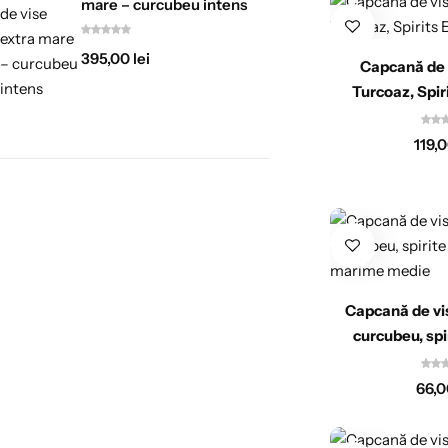
mare – curcubeu intens
395,00
lei
Capcană de 
Turcoaz, Spir
119,
Capcană de vi
curcubeu, spi
mărime
66,