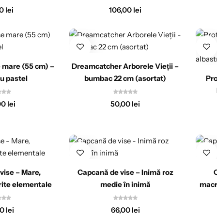
00
lei
106,00
lei
 mare (55 cm) –
Dreamcatcher Arborele Vieții –
u pastel
bumbac 22 cm (asortat)
Pro
00
lei
50,00
lei
vise – Mare,
Capcană de vise – Inimă roz
irite elementale
medie în inimă
macra
00
lei
66,00
lei