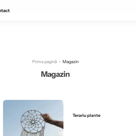
Transport gratuit la comenzi peste 499 LEI
tact
Prima pagină
Magazin
Magazin
Terariu plante