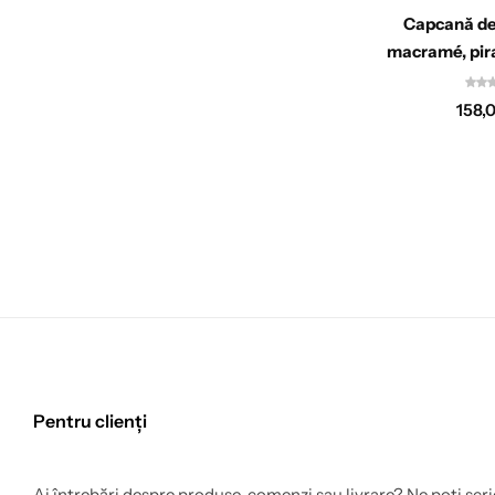
Capcană de
macramé, pira
158,
Pentru clienți
Ai întrebări despre produse, comenzi sau livrare? Ne poți scri