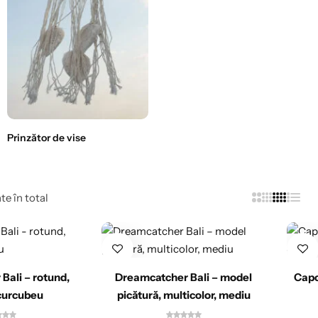
Prinzător de vise
te în total
Bali – rotund,
Dreamcatcher Bali – model
Capc
curcubeu
picătură, multicolor, mediu