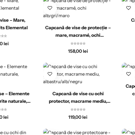
vise – Mare,
C
its Elemental
Capcană de vise de protecție –
mare, macramé, ochi
alb/gri/maro
00
lei
158,00
lei
Capc
se – Elemente
Capcană de vise cu ochi
c
rite naturale,
protector, macrame mediu,
 medie
albastru/alb/negru
00
lei
119,00
lei