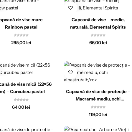
apcană de vise mare –
Capcană de vise – medie,
Rainbow pastel
naturală, Elemental Spirits
295,00
lei
66,00
lei
ană de vise mică (22×56
m) – Curcubeu pastel
Capcană de vise de protecție –
Macramé mediu, ochi
albastru/alb/roz
64,00
lei
119,00
lei