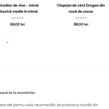
inzător de vise – inimă
Clopoței de vânt Dragon din
lbastră medie în inimă
nucă de cocos
66,00
lei
88,00
lei
ază-te la newsletter
ște idei pentru casă, recomandări de produse și noutăți din