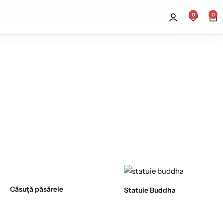
Transportul între 3 și 5 zile lucrătoare
0
0
Căsuță păsărele
Statuie Buddha