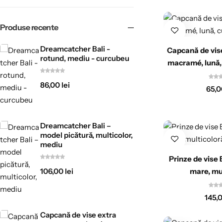
Produse recente
Dreamcatcher Bali -
Capcană de vise
rotund, mediu - curcubeu
macramé, lună, 
86,00
lei
65,
Dreamcatcher Bali –
model picătură, multicolor,
mediu
Prinze de vise 
106,00
lei
mare, mu
145,
Capcană de vise extra