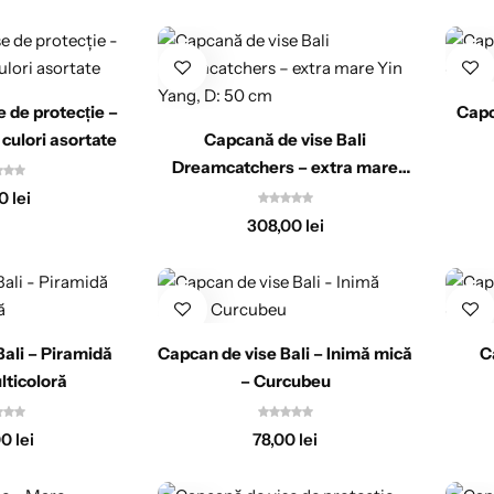
 de protecție –
Capc
culori asortate
Capcană de vise Bali
Dreamcatchers – extra mare
Yin Yang, D: 50 cm
00
lei
308,00
lei
Bali – Piramidă
Capcan de vise Bali – Inimă mică
C
lticoloră
– Curcubeu
00
lei
78,00
lei