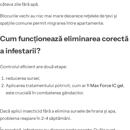
câteva zile fără apă.
Blocurile vechi au risc mai mare deoarece rețelele de țevi și
spațiile comune permit migrarea între apartamente.
Cum funcționează eliminarea corectă
a infestarii?
Controlul eficient are două etape:
reducerea sursei;
Aplicarea tratamentului potrivit, cum ar fi
Max Force IC gel
,
este crucială în combaterea gândacilor.
Dacă aplici insecticid fără a elimina sursele de hrana și apa,
problema reapare în 2–4 săptămâni.
În practică, infestarea nu dispare peste noapte. Ouăle sunt