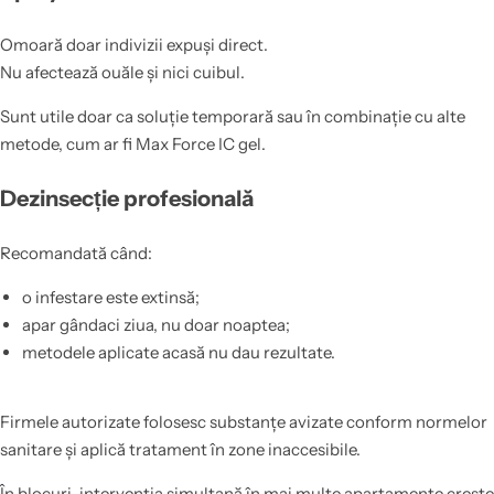
Omoară doar indivizii expuși direct.
Nu afectează ouăle și nici cuibul.
Sunt utile doar ca soluție temporară sau în combinație cu alte
metode, cum ar fi Max Force IC gel.
Dezinsecție profesională
Recomandată când:
o infestare este extinsă;
apar gândaci ziua, nu doar noaptea;
metodele aplicate acasă nu dau rezultate.
Firmele autorizate folosesc substanțe avizate conform normelor
sanitare și aplică tratament în zone inaccesibile.
În blocuri, intervenția simultană în mai multe apartamente crește