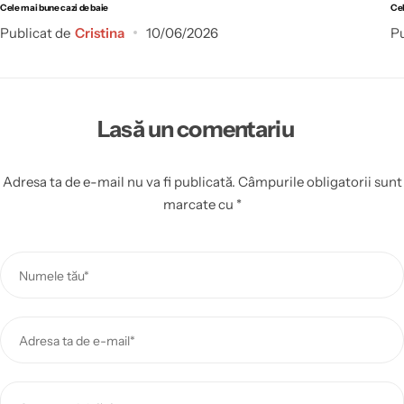
Cele mai bune cazi de baie
Cel
Publicat de
Cristina
10/06/2026
Pu
Lasă un comentariu
Adresa ta de e-mail nu va fi publicată.
Câmpurile obligatorii sunt
marcate cu
*