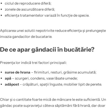
ciclul de reproducere diferă;
zonele de ascunzătoare diferă;
eficiența tratamentelor variază în funcție de specie.
Aplicarea unei solutii nepotrivite reduce eficiența și prelungește
invazia gandacilor de bucatarie.
De ce apar gândacii în bucătărie?
Prezența lor indică trei factori principali:
surse de hrana
– firimituri, resturi, grăsime acumulată;
apă
– scurgeri, condens, vase lăsate umede;
adăpost
– crăpături, spații înguste, mobilier lipit de perete.
Chiar și o cantitate foarte mică de mâncare le este suficientă. Un
gândac poate supraviețui câteva săptămâni fără hrană, dar doar