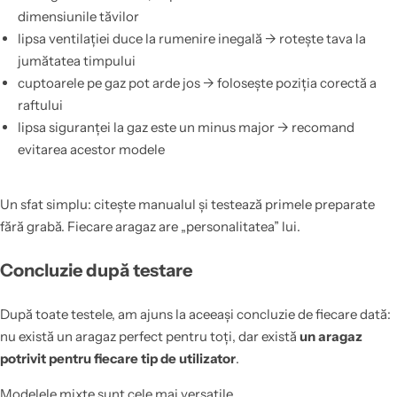
dimensiunile tăvilor
lipsa ventilației duce la rumenire inegală → rotește tava la
jumătatea timpului
cuptoarele pe gaz pot arde jos → folosește poziția corectă a
raftului
lipsa siguranței la gaz este un minus major → recomand
evitarea acestor modele
Un sfat simplu: citește manualul și testează primele preparate
fără grabă. Fiecare aragaz are „personalitatea” lui.
Concluzie după testare
După toate testele, am ajuns la aceeași concluzie de fiecare dată:
nu există un aragaz perfect pentru toți, dar există
un aragaz
potrivit pentru fiecare tip de utilizator
.
Modelele mixte sunt cele mai versatile.