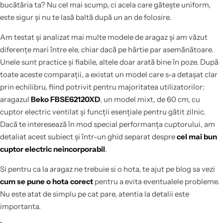
bucătăria ta? Nu cel mai scump, ci acela care gătește uniform,
este sigur și nu te lasă baltă după un an de folosire.
Am testat și analizat mai multe modele de aragaz și am văzut
diferențe mari între ele, chiar dacă pe hârtie par asemănătoare.
Unele sunt practice și fiabile, altele doar arată bine în poze. După
toate aceste comparații, a existat un model care s-a detașat clar
prin echilibru, fiind potrivit pentru majoritatea utilizatorilor:
aragazul
Beko FBSE62120XD
, un model mixt, de 60 cm, cu
cuptor electric ventilat și funcții esențiale pentru gătit zilnic.
Dacă te interesează în mod special performanța cuptorului, am
detaliat acest subiect și într-un ghid separat despre
cel mai bun
cuptor electric neincorporabil
.
Si pentru ca la aragaz ne trebuie si o hota, te ajut pe blog sa vezi
cum se pune o hota corect
pentru a evita eventualele probleme.
Nu este atat de simplu pe cat pare, atentia la detalii este
importanta.