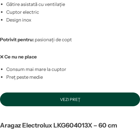
Gătire asistată cu ventilație
Cuptor electric
Design inox
Potrivit pentru:
pasionați de copt
❌
Ce nu ne place
Consum mai mare la cuptor
Preț peste medie
VEZI PREȚ
Aragaz Electrolux LKG604013X – 60 cm