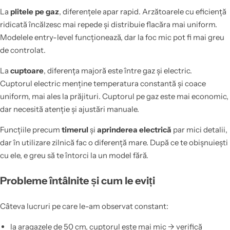
La
plitele pe gaz
, diferențele apar rapid. Arzătoarele cu eficiență
ridicată încălzesc mai repede și distribuie flacăra mai uniform.
Modelele entry-level funcționează, dar la foc mic pot fi mai greu
de controlat.
La
cuptoare
, diferența majoră este între gaz și electric.
Cuptorul electric menține temperatura constantă și coace
uniform, mai ales la prăjituri. Cuptorul pe gaz este mai economic,
dar necesită atenție și ajustări manuale.
Funcțiile precum
timerul
și
aprinderea electrică
par mici detalii,
dar în utilizare zilnică fac o diferență mare. După ce te obișnuiești
cu ele, e greu să te întorci la un model fără.
Probleme întâlnite și cum le eviți
Câteva lucruri pe care le-am observat constant:
la aragazele de 50 cm, cuptorul este mai mic → verifică