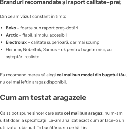
Branduri recomandate și raport calitate–preț
Din ce am văzut constant în timp:
Beko
– foarte bun raport preț–dotări
Arctic
– fiabil, simplu, accesibil
Electrolux
– calitate superioară, dar mai scump
Heinner, Nobeltek, Samus – ok pentru bugete mici, cu
așteptări realiste
Eu recomand mereu să alegi
cel mai bun model din bugetul tău
,
nu cel mai ieftin aragaz disponibil.
Cum am testat aragazele
Ca să pot spune sincer care este
cel mai bun aragaz
, nu m-am
uitat doar la specificații. Le-am analizat exact cum ar face-o un
utilizator obișnuit, în bucătărie, nu pe hârtie.