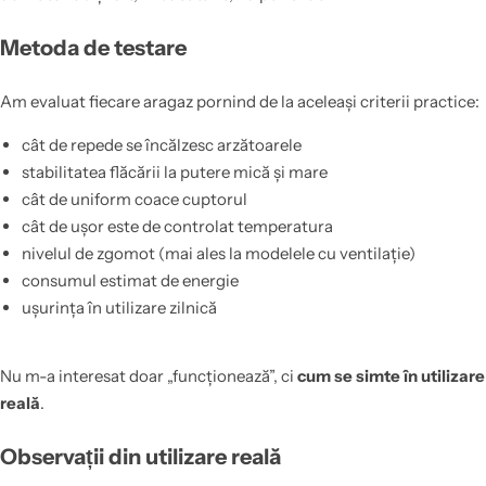
Metoda de testare
Am evaluat fiecare aragaz pornind de la aceleași criterii practice:
cât de repede se încălzesc arzătoarele
stabilitatea flăcării la putere mică și mare
cât de uniform coace cuptorul
cât de ușor este de controlat temperatura
nivelul de zgomot (mai ales la modelele cu ventilație)
consumul estimat de energie
ușurința în utilizare zilnică
Nu m-a interesat doar „funcționează”, ci
cum se simte în utilizare
reală
.
Observații din utilizare reală