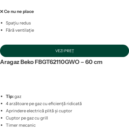
❌
Ce nu ne place
Spațiu redus
Fără ventilație
VEZI PREȚ
Aragaz Beko FBGT62110GWO – 60 cm
Tip:
gaz
4 arzătoare pe gaz cu eficiență ridicată
Aprindere electrică plită și cuptor
Cuptor pe gaz cu grill
Timer mecanic