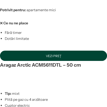
Potrivit pentru:
apartamente mici
❌
Ce nu ne place
Fără timer
Dotări limitate
VEZI PREȚ
Aragaz Arctic ACM5611DTL – 50 cm
Tip:
mixt
Plită pe gaz cu 4 arzătoare
Cuptor electric