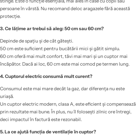
stinge. Este o funcție esențială, mai ales în case cu copii sau
persoane în vârstă. Nu recomand deloc aragazele fără această
protecție.
3. Ce lățime ar trebui să aleg: 50 cm sau 60 cm?
Depinde de spațiu și de cât gătești.
50 cm este suficient pentru bucătării mici și gătit simplu.
60 cm oferă mai mult confort, tăvi mai mari și un cuptor mai
încăpător. Dacă ai loc, 60 cm este mai comod pe termen lung.
4. Cuptorul electric consumă mult curent?
Consumul este mai mare decât la gaz, dar diferența nu este
uriașă.
Un cuptor electric modern, clasa A, este eficient și compensează
prin rezultate mai bune. În plus, nu îl folosești zilnic ore întregi,
deci impactul în factură este rezonabil.
5. La ce ajută funcția de ventilație în cuptor?