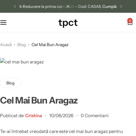
5% Reducere la prima comandă - Cod: CASA5.
Cumpără acum
tpct
0
Acasă
Blog
Cel Mai Bun Aragaz
Blog
Cel Mai Bun Aragaz
Publicat de
Cristina
10/06/2026
0 Comentarii
Te-ai întrebat vreodată care este cel mai bun aragaz pentru