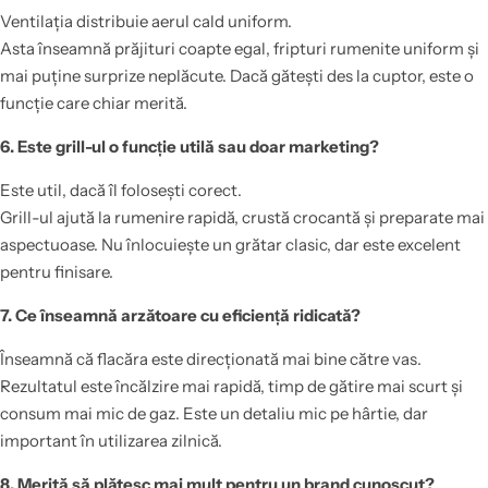
Ventilația distribuie aerul cald uniform.
Asta înseamnă prăjituri coapte egal, fripturi rumenite uniform și
mai puține surprize neplăcute. Dacă gătești des la cuptor, este o
funcție care chiar merită.
6. Este grill-ul o funcție utilă sau doar marketing?
Este util, dacă îl folosești corect.
Grill-ul ajută la rumenire rapidă, crustă crocantă și preparate mai
aspectuoase. Nu înlocuiește un grătar clasic, dar este excelent
pentru finisare.
7. Ce înseamnă arzătoare cu eficiență ridicată?
Înseamnă că flacăra este direcționată mai bine către vas.
Rezultatul este încălzire mai rapidă, timp de gătire mai scurt și
consum mai mic de gaz. Este un detaliu mic pe hârtie, dar
important în utilizarea zilnică.
8. Merită să plătesc mai mult pentru un brand cunoscut?