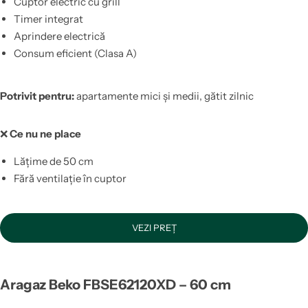
Cuptor electric cu grill
Timer integrat
Aprindere electrică
Consum eficient (Clasa A)
Potrivit pentru:
apartamente mici și medii, gătit zilnic
❌
Ce nu ne place
Lățime de 50 cm
Fără ventilație în cuptor
VEZI PREȚ
Aragaz Beko FBSE62120XD – 60 cm