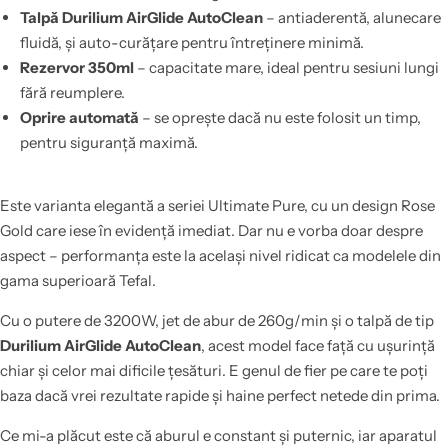
Talpă Durilium AirGlide AutoClean
– antiaderentă, alunecare
fluidă, și auto-curățare pentru întreținere minimă.
Rezervor 350ml
– capacitate mare, ideal pentru sesiuni lungi
fără reumplere.
Oprire automată
– se oprește dacă nu este folosit un timp,
pentru siguranță maximă.
Este varianta elegantă a seriei Ultimate Pure, cu un design Rose
Gold care iese în evidență imediat. Dar nu e vorba doar despre
aspect – performanța este la același nivel ridicat ca modelele din
gama superioară Tefal.
Cu o putere de 3200W, jet de abur de 260g/min și o talpă de tip
Durilium AirGlide AutoClean
, acest model face față cu ușurință
chiar și celor mai dificile țesături. E genul de fier pe care te poți
baza dacă vrei rezultate rapide și haine perfect netede din prima.
Ce mi-a plăcut este că aburul e constant și puternic, iar aparatul