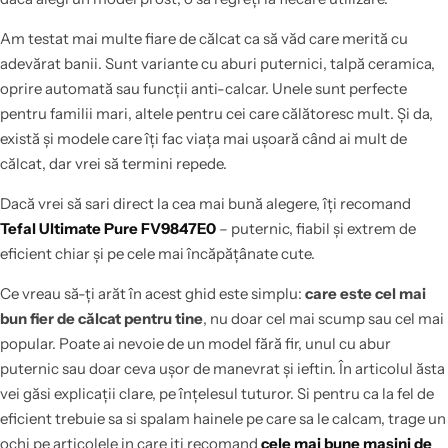
Am testat mai multe fiare de călcat ca să văd care merită cu
adevărat banii. Sunt variante cu aburi puternici, talpă ceramica,
oprire automată sau funcții anti-calcar. Unele sunt perfecte
pentru familii mari, altele pentru cei care călătoresc mult. Și da,
există și modele care îți fac viața mai ușoară când ai mult de
călcat, dar vrei să termini repede.
Dacă vrei să sari direct la cea mai bună alegere, îți recomand
Tefal Ultimate Pure FV9847E0
– puternic, fiabil și extrem de
eficient chiar și pe cele mai încăpățânate cute.
Ce vreau să-ți arăt în acest ghid este simplu:
care este cel mai
bun fier de călcat pentru tine
, nu doar cel mai scump sau cel mai
popular. Poate ai nevoie de un model fără fir, unul cu abur
puternic sau doar ceva ușor de manevrat și ieftin. În articolul ăsta
vei găsi explicații clare, pe înțelesul tuturor. Si pentru ca la fel de
eficient trebuie sa si spalam hainele pe care sa le calcam, trage un
ochi pe articolele in care iti recomand
cele mai bune masini de