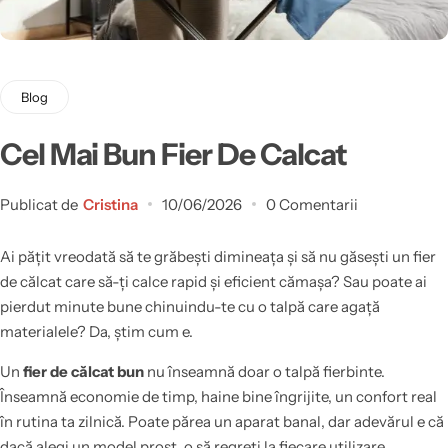
Blog
Cel Mai Bun Fier De Calcat
Publicat de
Cristina
10/06/2026
0 Comentarii
Ai pățit vreodată să te grăbești dimineața și să nu găsești un fier
de călcat care să-ți calce rapid și eficient cămașa? Sau poate ai
pierdut minute bune chinuindu-te cu o talpă care agață
materialele? Da, știm cum e.
Un
fier de călcat bun
nu înseamnă doar o talpă fierbinte.
Înseamnă economie de timp, haine bine îngrijite, un confort real
în rutina ta zilnică. Poate părea un aparat banal, dar adevărul e că
dacă alegi un model prost, o să regreți la fiecare utilizare.