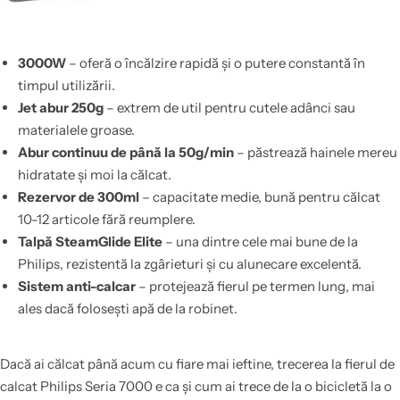
3000W
– oferă o încălzire rapidă și o putere constantă în
timpul utilizării.
Jet abur 250g
– extrem de util pentru cutele adânci sau
materialele groase.
Abur continuu de până la 50g/min
– păstrează hainele mereu
hidratate și moi la călcat.
Rezervor de 300ml
– capacitate medie, bună pentru călcat
10-12 articole fără reumplere.
Talpă SteamGlide Elite
– una dintre cele mai bune de la
Philips, rezistentă la zgârieturi și cu alunecare excelentă.
Sistem anti-calcar
– protejează fierul pe termen lung, mai
ales dacă folosești apă de la robinet.
Dacă ai călcat până acum cu fiare mai ieftine, trecerea la fierul de
calcat Philips Seria 7000 e ca și cum ai trece de la o bicicletă la o