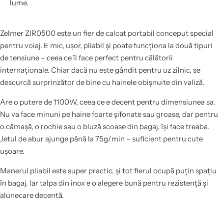
lume.
Zelmer ZIR0500 este un fier de calcat portabil conceput special
pentru voiaj. E mic, ușor, pliabil și poate funcționa la două tipuri
de tensiune – ceea ce îl face perfect pentru călătorii
internaționale. Chiar dacă nu este gândit pentru uz zilnic, se
descurcă surprinzător de bine cu hainele obișnuite din valiză.
Are o putere de 1100W, ceea ce e decent pentru dimensiunea sa.
Nu va face minuni pe haine foarte șifonate sau groase, dar pentru
o cămașă, o rochie sau o bluză scoase din bagaj, își face treaba.
Jetul de abur ajunge până la 75g/min – suficient pentru cute
ușoare.
Manerul pliabil este super practic, și tot fierul ocupă puțin spațiu
în bagaj. Iar talpa din inox e o alegere bună pentru rezistență și
alunecare decentă.