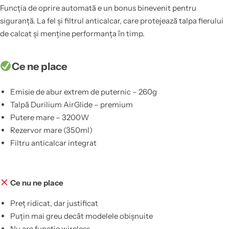
Funcția de oprire automată e un bonus binevenit pentru
siguranță. La fel și filtrul anticalcar, care protejează talpa fierului
de calcat și menține performanța în timp.
Ce ne place
Emisie de abur extrem de puternic – 260g
Talpă Durilium AirGlide – premium
Putere mare – 3200W
Rezervor mare (350ml)
Filtru anticalcar integrat
Ce nu ne place
Preț ridicat, dar justificat
Puțin mai greu decât modelele obișnuite
Nu are funcție wireless