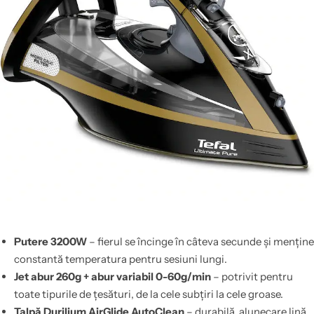
Putere 3200W
– fierul se încinge în câteva secunde și menține
constantă temperatura pentru sesiuni lungi.
Jet abur 260g + abur variabil 0-60g/min
– potrivit pentru
toate tipurile de țesături, de la cele subțiri la cele groase.
Talpă Durilium AirGlide AutoClean
– durabilă, alunecare lină