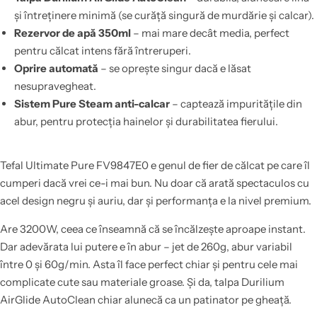
și întreținere minimă (se curăță singură de murdărie și calcar).
Rezervor de apă 350ml
– mai mare decât media, perfect
pentru călcat intens fără întreruperi.
Oprire automată
– se oprește singur dacă e lăsat
nesupravegheat.
Sistem Pure Steam anti-calcar
– captează impuritățile din
abur, pentru protecția hainelor și durabilitatea fierului.
Tefal Ultimate Pure FV9847E0 e genul de fier de călcat pe care îl
cumperi dacă vrei ce-i mai bun. Nu doar că arată spectaculos cu
acel design negru și auriu, dar și performanța e la nivel premium.
Are 3200W, ceea ce înseamnă că se încălzește aproape instant.
Dar adevărata lui putere e în abur – jet de 260g, abur variabil
între 0 și 60g/min. Asta îl face perfect chiar și pentru cele mai
complicate cute sau materiale groase. Și da, talpa Durilium
AirGlide AutoClean chiar alunecă ca un patinator pe gheață.