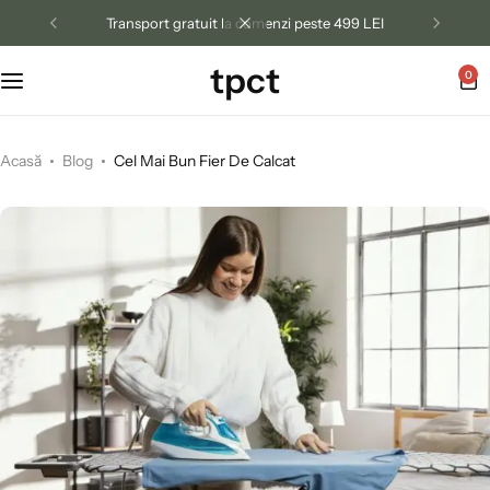
Transportul între 3 și 5 zile lucrătoare.
tpct
0
Acasă
Blog
Cel Mai Bun Fier De Calcat