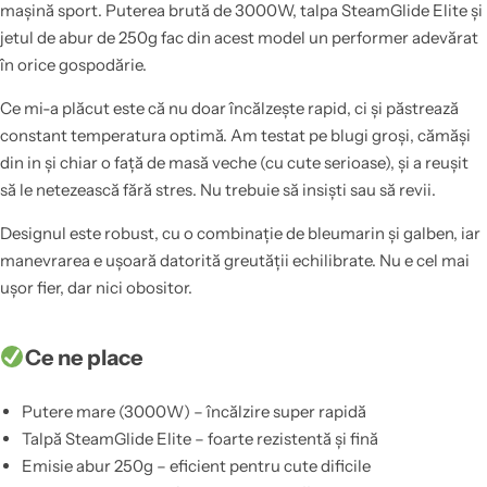
mașină sport. Puterea brută de 3000W, talpa SteamGlide Elite și
jetul de abur de 250g fac din acest model un performer adevărat
în orice gospodărie.
Ce mi-a plăcut este că nu doar încălzește rapid, ci și păstrează
constant temperatura optimă. Am testat pe blugi groși, cămăși
din in și chiar o față de masă veche (cu cute serioase), și a reușit
să le netezească fără stres. Nu trebuie să insiști sau să revii.
Designul este robust, cu o combinație de bleumarin și galben, iar
manevrarea e ușoară datorită greutății echilibrate. Nu e cel mai
ușor fier, dar nici obositor.
Ce ne place
Putere mare (3000W) – încălzire super rapidă
Talpă SteamGlide Elite – foarte rezistentă și fină
Emisie abur 250g – eficient pentru cute dificile