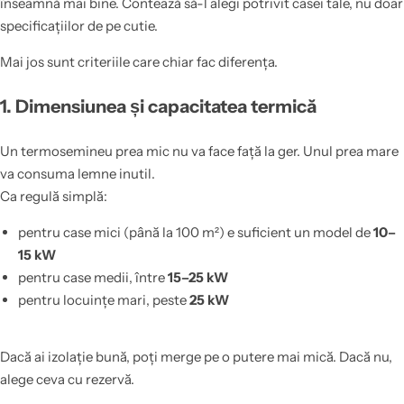
înseamnă mai bine. Contează să-l alegi potrivit casei tale, nu doar
specificațiilor de pe cutie.
Mai jos sunt criteriile care chiar fac diferența.
1. Dimensiunea și capacitatea termică
Un termosemineu prea mic nu va face față la ger. Unul prea mare
va consuma lemne inutil.
Ca regulă simplă:
pentru case mici (până la 100 m²) e suficient un model de
10–
15 kW
pentru case medii, între
15–25 kW
pentru locuințe mari, peste
25 kW
Dacă ai izolație bună, poți merge pe o putere mai mică. Dacă nu,
alege ceva cu rezervă.