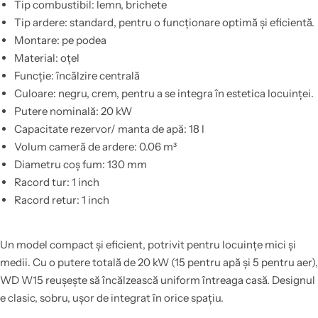
Tip combustibil: lemn, brichete
Tip ardere: standard, pentru o funcționare optimă și eficientă.
Montare: pe podea
Material: oțel
Funcție: încălzire centrală
Culoare: negru, crem, pentru a se integra în estetica locuinței.
Putere nominală: 20 kW
Capacitate rezervor/ manta de apă: 18 l
Volum cameră de ardere: 0.06 m³
Diametru coș fum: 130 mm
Racord tur: 1 inch
Racord retur: 1 inch
Un model compact și eficient, potrivit pentru locuințe mici și
medii. Cu o putere totală de 20 kW (15 pentru apă și 5 pentru aer),
WD W15 reușește să încălzească uniform întreaga casă. Designul
e clasic, sobru, ușor de integrat în orice spațiu.