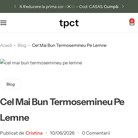
5% Reducere la prima comandă - Cod: CASA5.
Cumpără acum
tpct
0
Acasă
Blog
Cel Mai Bun Termosemineu Pe Lemne
Blog
Cel Mai Bun Termosemineu Pe
Lemne
Publicat de
Cristina
10/06/2026
0 Comentarii