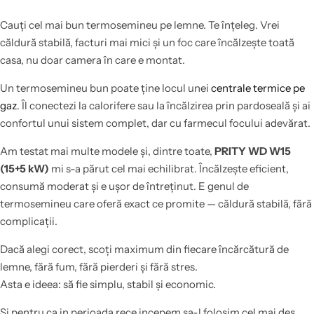
Cauți cel mai bun termosemineu pe lemne. Te înțeleg. Vrei
căldură stabilă, facturi mai mici și un foc care încălzește toată
casa, nu doar camera în care e montat.
Un termosemineu bun poate ține locul unei
centrale termice pe
gaz
. Îl conectezi la calorifere sau la încălzirea prin pardoseală și ai
confortul unui sistem complet, dar cu farmecul focului adevărat.
Am testat mai multe modele și, dintre toate,
PRITY WD W15
(15+5 kW)
mi s-a părut cel mai echilibrat. Încălzește eficient,
consumă moderat și e ușor de întreținut. E genul de
termosemineu care oferă exact ce promite — căldură stabilă, fără
complicații.
Dacă alegi corect, scoți maximum din fiecare încărcătură de
lemne, fără fum, fără pierderi și fără stres.
Asta e ideea: să fie simplu, stabil și economic.
Si pentru ca in perioada rece incepem sa-l folosim cel mai des,