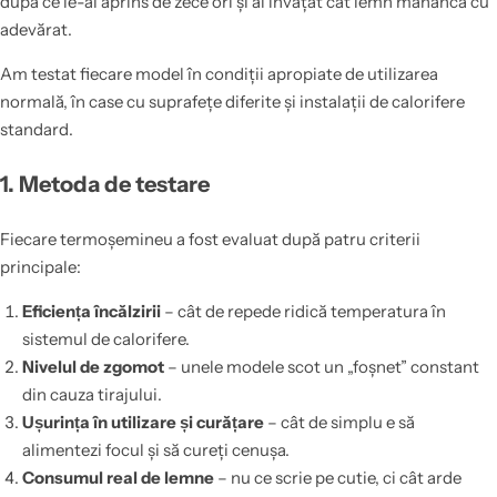
după ce le-ai aprins de zece ori și ai învățat cât lemn mănâncă cu
adevărat.
Am testat fiecare model în condiții apropiate de utilizarea
normală, în case cu suprafețe diferite și instalații de calorifere
standard.
1. Metoda de testare
Fiecare termoșemineu a fost evaluat după patru criterii
principale:
Eficiența încălzirii
– cât de repede ridică temperatura în
sistemul de calorifere.
Nivelul de zgomot
– unele modele scot un „foșnet” constant
din cauza tirajului.
Ușurința în utilizare și curățare
– cât de simplu e să
alimentezi focul și să cureți cenușa.
Consumul real de lemne
– nu ce scrie pe cutie, ci cât arde