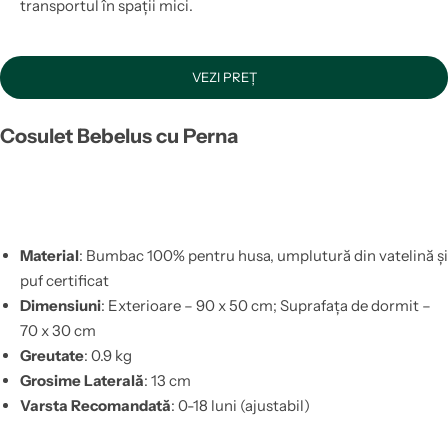
transportul în spații mici.
VEZI PREȚ
Cosulet Bebelus cu Perna
Material
: Bumbac 100% pentru husa, umplutură din vatelină și
puf certificat
Dimensiuni
: Exterioare – 90 x 50 cm; Suprafața de dormit –
70 x 30 cm
Greutate
: 0.9 kg
Grosime Laterală
: 13 cm
Varsta Recomandată
: 0-18 luni (ajustabil)