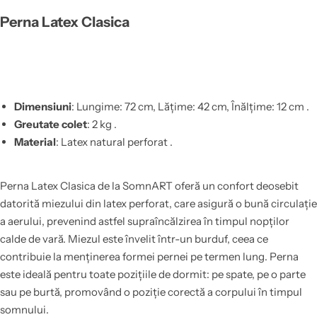
Perna Latex Clasica
Dimensiuni
: Lungime: 72 cm, Lățime: 42 cm, Înălțime: 12 cm .
Greutate colet
: 2 kg .
Material
: Latex natural perforat .
Perna Latex Clasica de la SomnART oferă un confort deosebit
datorită miezului din latex perforat, care asigură o bună circulație
a aerului, prevenind astfel supraîncălzirea în timpul nopților
calde de vară. Miezul este învelit într-un burduf, ceea ce
contribuie la menținerea formei pernei pe termen lung. Perna
este ideală pentru toate pozițiile de dormit: pe spate, pe o parte
sau pe burtă, promovând o poziție corectă a corpului în timpul
somnului.