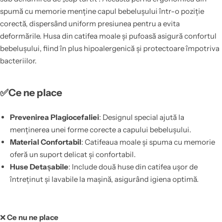
spumă cu memorie menține capul bebelușului într-o poziție
corectă, dispersând uniform presiunea pentru a evita
deformările. Husa din catifea moale și pufoasă asigură confortul
bebelușului, fiind în plus hipoalergenică și protectoare împotriva
bacteriilor.
✅Ce ne place
Prevenirea Plagiocefaliei
: Designul special ajută la
menținerea unei forme corecte a capului bebelușului.
Material Confortabil
: Catifeaua moale și spuma cu memorie
oferă un suport delicat și confortabil.
Huse Detașabile
: Include două huse din catifea ușor de
întreținut și lavabile la mașină, asigurând igiena optimă.
❌
Ce nu ne place