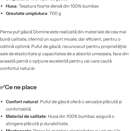
Husa
: Tesatura foarte densă din 100% bumbac
Greutate umplutura
: 700 g
Perna puf gâscă Domine este realizată din materiale de cea mai
bună calitate, oferind un suport moale, dar eficient, pentru o
odihnă optimă. Puful de gâscă, recunoscut pentru proprietățile
sale de elasticitate și capacitatea de a absorbi umezeala, face din
această pernă o opțiune excelentă pentru cei care caută
confortul natural.
✅Ce ne place
Confort natural
: Puful de gâscă oferă o senzație plăcută și
confortabilă.
Material de calitate
: Husa din 100% bumbac asigură o
atingere plăcută și durabilitate.
Mentenanța
: Perna își menține elasticitatea și volumul în