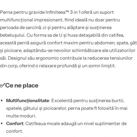
Perna pentru gravide Infiniteea™ 3 in 1 oferă un suport
multifuncțional impresionant, fiind ideală nu doar pentru
perioada de sarcină, ci și pentru alăptare și susținerea
bebelușului. Cu forma sa de U și husa detașabilă din catifea,
această pernă asigură confort maxim pentru abdomen, spate, gât
și picioare, adaptându-se nevoilor schimbătoare ale utilizatorilor
săi. Designul său ergonomic contribuie la reducerea tensiunilor
din corp, oferind o relaxare profundă și un somn liniștit.
✅Ce ne place
Multifuncționalitate
: Excelentă pentru susținerea burtii,
spatele, gâtului și picioarelor, perna poate fi folosită în mai
multe moduri.
Confort
: Catifeaua moale adaugă un nivel suplimentar de
confort.