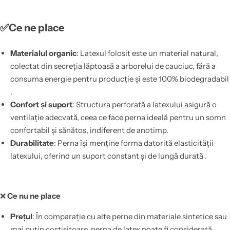
✅Ce ne place
Materialul organic
: Latexul folosit este un material natural,
colectat din secreția lăptoasă a arborelui de cauciuc, fără a
consuma energie pentru producție și este 100% biodegradabil
.
Confort și suport
: Structura perforată a latexului asigură o
ventilație adecvată, ceea ce face perna ideală pentru un somn
confortabil și sănătos, indiferent de anotimp.
Durabilitate
: Perna își menține forma datorită elasticității
latexului, oferind un suport constant și de lungă durată .
❌
Ce nu ne place
Prețul
: În comparație cu alte perne din materiale sintetice sau
mai puțin costisitoare, perna de latex poate fi considerată