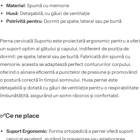
Material
: Spumă cu memorie
Husă
: Detașabilă, cu găuri de ventilație
Potrivită pentru
: Dormit pe spate, lateral sau pe burtă
Perna cervicală Suporto este proiectată ergonomic pentru a oferi
un suport optim al gâtului și capului, indiferent de poziția de
dormit: pe spate, lateral sau pe burtă. Fabricată din spumă cu
memorie, aceasta se adaptează perfect contururilor corpului,
oferind o alinare eficientă a punctelor de presiune și promovând
o postură corectă în timpul somnului. Husa pernei este
detașabilă și dotată cu găuri de ventilație pentru o respirabilitate
îmbunătățită, asigurând un somn răcoros și confortabil.
✅Ce ne place
Suport Ergonomic
: Forma ortopedică a pernei oferă suport
cervical excelent, ajutând la prevenirea sau ameliorarea