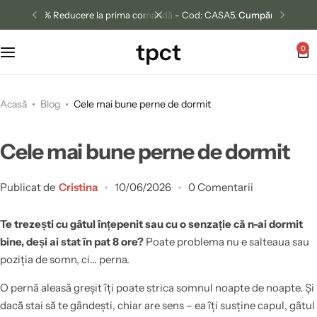
5% Reducere la prima comandă - Cod: CASA5.
Cumpără acum
tpct
0
Acasă
Blog
Cele mai bune perne de dormit
Cele mai bune perne de dormit
Publicat de
Cristina
10/06/2026
0 Comentarii
Te trezești cu gâtul înțepenit sau cu o senzație că n-ai dormit
bine, deși ai stat în pat 8 ore?
Poate problema nu e salteaua sau
poziția de somn, ci… perna.
O pernă aleasă greșit îți poate strica somnul noapte de noapte. Și
dacă stai să te gândești, chiar are sens – ea îți susține capul, gâtul