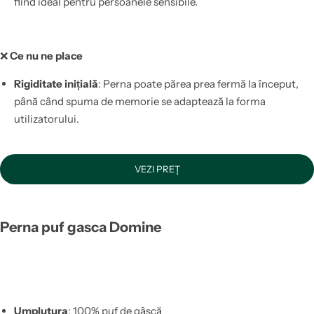
fiind ideal pentru persoanele sensibile​.
❌
Ce nu ne place
Rigiditate inițială
: Perna poate părea prea fermă la început,
până când spuma de memorie se adaptează la forma
utilizatorului.
VEZI PREȚ
Perna puf gasca Domine
Umplutura
: 100% puf de gâscă