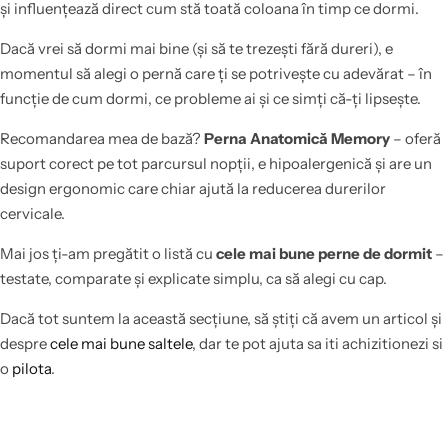
și influențează direct cum stă toată coloana în timp ce dormi.
Dacă vrei să dormi mai bine (și să te trezești fără dureri), e
momentul să alegi o pernă care ți se potrivește cu adevărat – în
funcție de cum dormi, ce probleme ai și ce simți că-ți lipsește.
Recomandarea mea de bază?
Perna Anatomică Memory
– oferă
suport corect pe tot parcursul nopții, e hipoalergenică și are un
design ergonomic care chiar ajută la reducerea durerilor
cervicale.
Mai jos ți-am pregătit o listă cu
cele mai bune perne de dormit
–
testate, comparate și explicate simplu, ca să alegi cu cap.
Dacă tot suntem la această secțiune, să știți că avem un articol și
despre
cele mai bune saltele
, dar te pot ajuta sa iti achizitionezi si
o
pilota
.