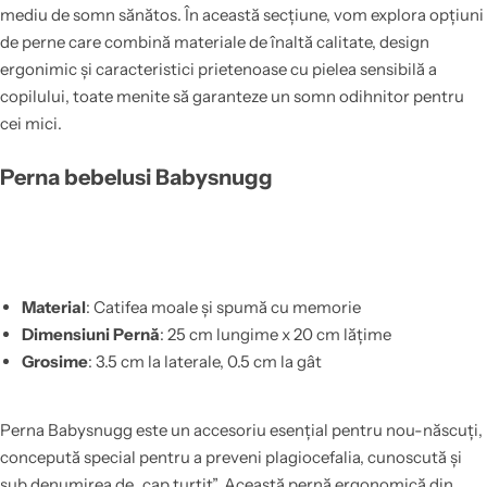
mediu de somn sănătos. În această secțiune, vom explora opțiuni
de perne care combină materiale de înaltă calitate, design
ergonimic și caracteristici prietenoase cu pielea sensibilă a
copilului, toate menite să garanteze un somn odihnitor pentru
cei mici.
Perna bebelusi Babysnugg
Material
: Catifea moale și spumă cu memorie
Dimensiuni Pernă
: 25 cm lungime x 20 cm lățime
Grosime
: 3.5 cm la laterale, 0.5 cm la gât
Perna Babysnugg este un accesoriu esențial pentru nou-născuți,
concepută special pentru a preveni plagiocefalia, cunoscută și
sub denumirea de „cap turtit”. Această pernă ergonomică din