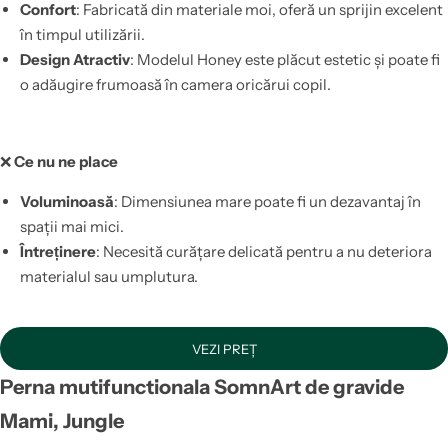
Confort
: Fabricată din materiale moi, oferă un sprijin excelent
în timpul utilizării.
Design Atractiv
: Modelul Honey este plăcut estetic și poate fi
o adăugire frumoasă în camera oricărui copil.
❌
Ce nu ne place
Voluminoasă
: Dimensiunea mare poate fi un dezavantaj în
spații mai mici.
Întreținere
: Necesită curățare delicată pentru a nu deteriora
materialul sau umplutura.
VEZI PREȚ
Perna mutifunctionala SomnArt de gravide
Mami, Jungle