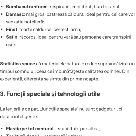
Bumbacul ranforce
: respirabil, echilibrat, bun tot anul;
Damasc
: mai gros, păstrează căldura, ideal pentru cei care vor
senzație hotelieră;
Finet
: foarte călduros, perfect iarna;
Satin
: răcoros, ideal pentru vară sau persoane care transpiră
ușor.
Statistica spune
că materialele naturale reduc supraîncălzirea în
timpul somnului, ceea ce îmbunătățește calitatea odihnei. Din
experiență, diferența se simte din prima noapte.
3. Funcții speciale și tehnologii utile
La lenjeriile de pat, „funcțiile speciale” nu sunt gadgeturi, ci
detalii inteligente:
Elastic pe tot conturul
– stabilitate pe saltea;