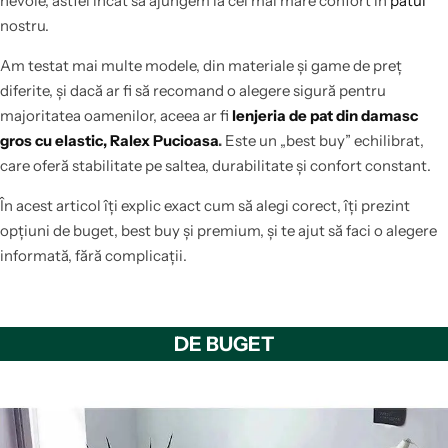
nevoie, astfel incat sa ajungem la cel mai mare confort in
patul
nostru.
Am testat mai multe modele, din materiale și game de preț
diferite, și dacă ar fi să recomand o alegere sigură pentru
majoritatea oamenilor, aceea ar fi
lenjeria de pat din damasc
gros cu elastic, Ralex Pucioasa
.
Este un „best buy” echilibrat,
care oferă stabilitate pe saltea, durabilitate și confort constant.
În acest articol îți explic exact cum să alegi corect, îți prezint
opțiuni de buget, best buy și premium, și te ajut să faci o alegere
informată, fără complicații.
DE BUGET