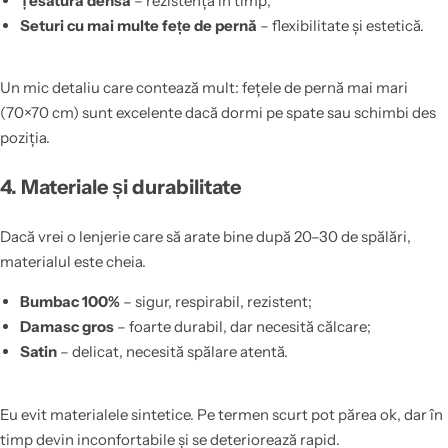
Țesătură densă
– rezistență în timp;
Seturi cu mai multe fețe de pernă
– flexibilitate și estetică.
Un mic detaliu care contează mult: fețele de pernă mai mari
(70×70 cm) sunt excelente dacă dormi pe spate sau schimbi des
poziția.
4. Materiale și durabilitate
Dacă vrei o lenjerie care să arate bine după 20–30 de spălări,
materialul este cheia.
Bumbac 100%
– sigur, respirabil, rezistent;
Damasc gros
– foarte durabil, dar necesită călcare;
Satin
– delicat, necesită spălare atentă.
Eu evit materialele sintetice. Pe termen scurt pot părea ok, dar în
timp devin inconfortabile și se deteriorează rapid.