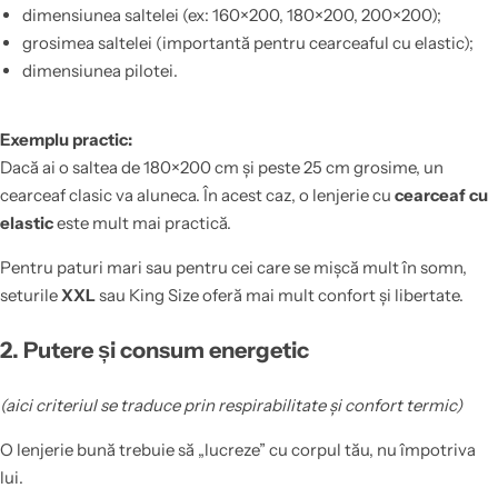
dimensiunea saltelei (ex: 160×200, 180×200, 200×200);
grosimea saltelei (importantă pentru cearceaful cu elastic);
dimensiunea pilotei.
Exemplu practic:
Dacă ai o saltea de 180×200 cm și peste 25 cm grosime, un
cearceaf clasic va aluneca. În acest caz, o lenjerie cu
cearceaf cu
elastic
este mult mai practică.
Pentru paturi mari sau pentru cei care se mișcă mult în somn,
seturile
XXL
sau King Size oferă mai mult confort și libertate.
2. Putere și consum energetic
(aici criteriul se traduce prin respirabilitate și confort termic)
O lenjerie bună trebuie să „lucreze” cu corpul tău, nu împotriva
lui.