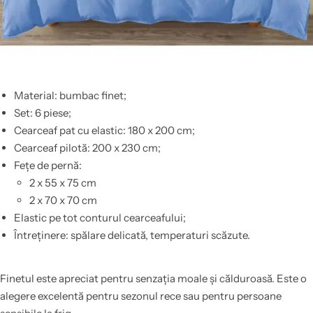
Material: bumbac finet;
Set: 6 piese;
Cearceaf pat cu elastic: 180 x 200 cm;
Cearceaf pilotă: 200 x 230 cm;
Fețe de pernă:
2 x 55 x 75 cm
2 x 70 x 70 cm
Elastic pe tot conturul cearceafului;
Întreținere: spălare delicată, temperaturi scăzute.
Finetul este apreciat pentru senzația moale și călduroasă. Este o
alegere excelentă pentru sezonul rece sau pentru persoane